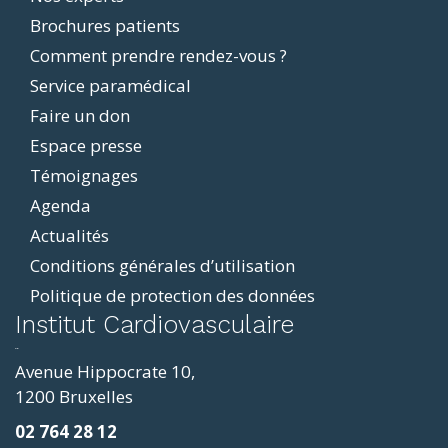
Brochures patients
menu
Comment prendre rendez-vous ?
Service paramédical
Faire un don
Espace presse
Témoignages
Agenda
Actualités
Conditions générales d’utilisation
Politique de protection des données
ddit
Institut Cardiovasculaire
resizer
p4
Avenue Hippocrate 10,
roscope
1200 Bruxelles
ve
02 764 28 12
sy