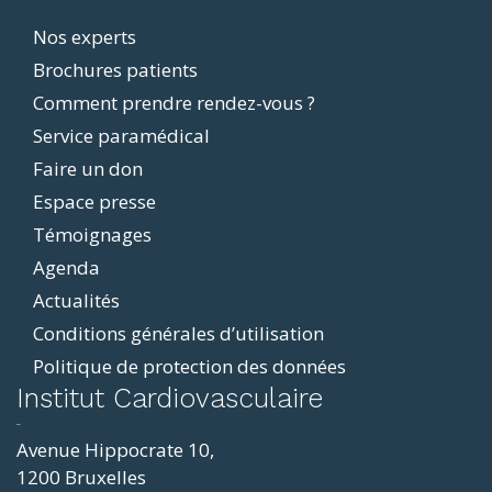
Footer
Nos experts
Brochures patients
menu
Comment prendre rendez-vous ?
Service paramédical
Faire un don
Espace presse
Témoignages
Agenda
Actualités
Conditions générales d’utilisation
Politique de protection des données
ddit
Institut Cardiovasculaire
resizer
p4
Avenue Hippocrate 10,
roscope
1200 Bruxelles