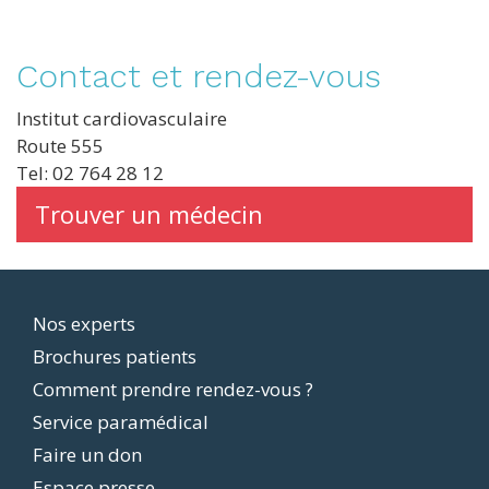
Contact et rendez-vous
Institut cardiovasculaire
Route 555
Tel: 02 764 28 12
Trouver un médecin
Footer
Nos experts
Brochures patients
menu
Comment prendre rendez-vous ?
Service paramédical
Faire un don
Espace presse