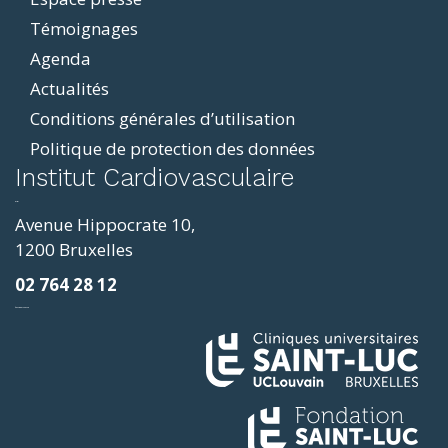
Témoignages
Agenda
Actualités
Conditions générales d’utilisation
Politique de protection des données
ddit
Institut Cardiovasculaire
resizer
p4
Avenue Hippocrate 10,
roscope
1200 Bruxelles
ve
02 764 28 12
sy
фильмы и сериалы
loring
ges