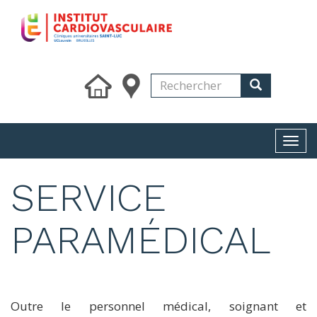
Skip
to
main
content
Search
Rechercher
Rechercher
Togg
navi
SERVICE
PARAMÉDICAL
Outre le personnel médical, soignant et