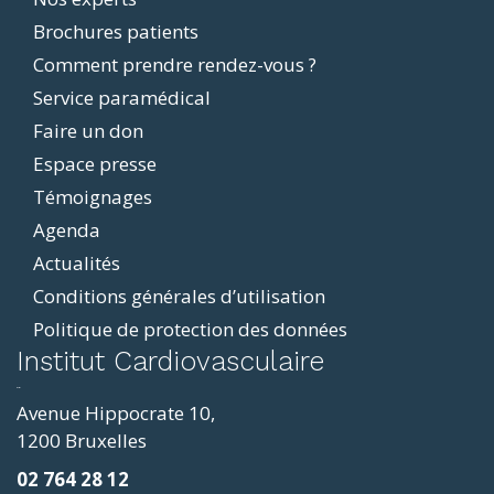
Footer
Brochures patients
menu
Comment prendre rendez-vous ?
Service paramédical
Faire un don
Espace presse
Témoignages
Agenda
Actualités
Conditions générales d’utilisation
Politique de protection des données
ddit
Institut Cardiovasculaire
resizer
p4
Avenue Hippocrate 10,
roscope
1200 Bruxelles
ve
02 764 28 12
sy