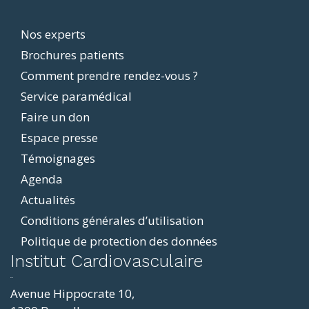
Footer
Nos experts
Brochures patients
menu
Comment prendre rendez-vous ?
Service paramédical
Faire un don
Espace presse
Témoignages
Agenda
Actualités
Conditions générales d’utilisation
Politique de protection des données
ddit
Institut Cardiovasculaire
resizer
p4
Avenue Hippocrate 10,
roscope