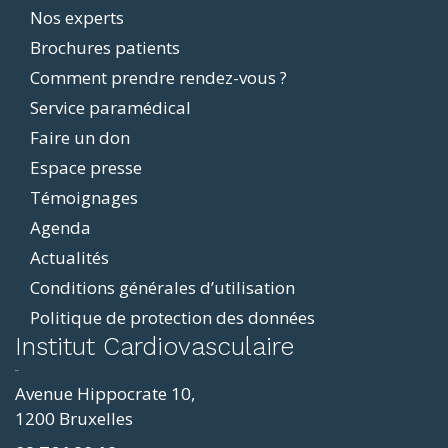
Footer
Nos experts
Brochures patients
menu
Comment prendre rendez-vous ?
Service paramédical
Faire un don
Espace presse
Témoignages
Agenda
Actualités
Conditions générales d’utilisation
Politique de protection des données
ddit
Institut Cardiovasculaire
resizer
p4
Avenue Hippocrate 10,
roscope
1200 Bruxelles
ve