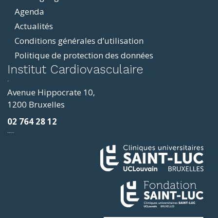
Agenda
Actualités
Conditions générales d’utilisation
Politique de protection des données
ddit
Institut Cardiovasculaire
resizer
p4
Avenue Hippocrate 10,
roscope
1200 Bruxelles
ve
02 764 28 12
sy
фильмы и сериалы
loring
ges