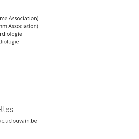
me Association)
m Association)
rdiologie
diologie
lles
uc.uclouvain.be