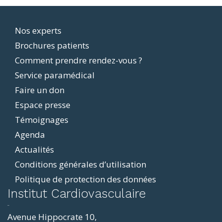
Footer
Nos experts
Brochures patients
menu
Comment prendre rendez-vous ?
Service paramédical
Faire un don
Espace presse
Témoignages
Agenda
Actualités
Conditions générales d’utilisation
Politique de protection des données
ddit
Institut Cardiovasculaire
resizer
p4
Avenue Hippocrate 10,