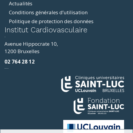
Actualités
Conditions générales d’utilisation
Politique de protection des données
ddit
Institut Cardiovasculaire
resizer
p4
Avenue Hippocrate 10,
roscope
1200 Bruxelles
ve
02 764 28 12
sy
фильмы и сериалы
loring
ges