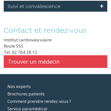
Suivi et convalescence
Contact et rendez-vous
Institut cardiovasculaire
Route 555
Tel: 02 764 28 12
Trouver un médecin
Footer
Nos experts
Brochures patients
menu
Comment prendre rendez-vous ?
Service paramédical