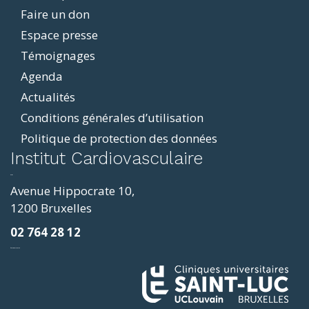
Faire un don
Espace presse
Témoignages
Agenda
Actualités
Conditions générales d’utilisation
Politique de protection des données
ddit
Institut Cardiovasculaire
resizer
p4
Avenue Hippocrate 10,
roscope
1200 Bruxelles
ve
02 764 28 12
sy
фильмы и сериалы
loring
ges