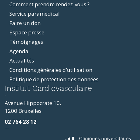
Comment prendre rendez-vous ?
Service paramédical
Faire un don
Espace presse
Témoignages
Agenda
Actualités
Conditions générales d’utilisation
Politique de protection des données
ddit
Institut Cardiovasculaire
resizer
p4
Avenue Hippocrate 10,
roscope
1200 Bruxelles
ve
02 764 28 12
sy
фильмы и сериалы
loring