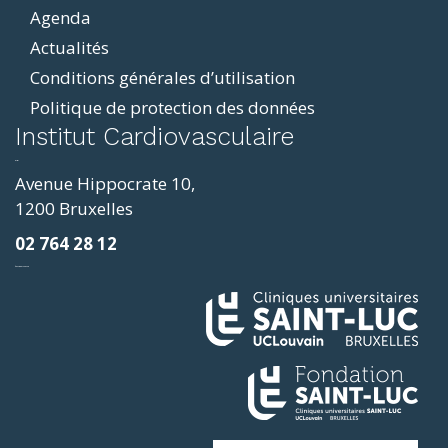
Agenda
Actualités
Conditions générales d’utilisation
Politique de protection des données
ddit
Institut Cardiovasculaire
resizer
p4
Avenue Hippocrate 10,
roscope
1200 Bruxelles
ve
02 764 28 12
sy
фильмы и сериалы
loring
ges