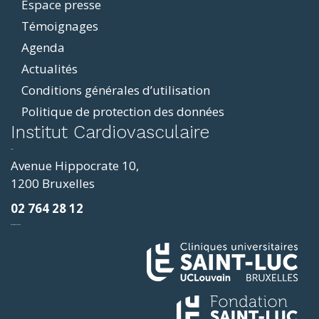
Espace presse
Témoignages
Agenda
Actualités
Conditions générales d’utilisation
Politique de protection des données
ddit
Institut Cardiovasculaire
resizer
p4
Avenue Hippocrate 10,
roscope
1200 Bruxelles
ve
02 764 28 12
sy
фильмы и сериалы
loring
ges