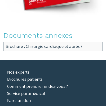
Documents annexes
Brochure : Chirurgie cardiaque et après ?
Footer
Nos experts
Brochures patients
menu
Comment prendre rendez-vous ?
Service paramédical
Faire un don