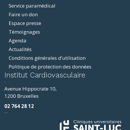
Service paramédical
Faire un don
Espace presse
Témoignages
Agenda
Actualités
Conditions générales d’utilisation
Politique de protection des données
ddit
Institut Cardiovasculaire
resizer
p4
Avenue Hippocrate 10,
roscope
1200 Bruxelles
ve
02 764 28 12
sy
фильмы и сериалы
loring
ges