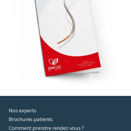
Footer
Nos experts
Brochures patients
menu
Comment prendre rendez-vous ?