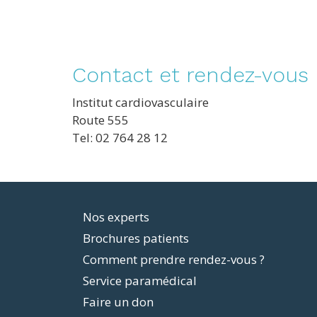
Contact et rendez-vous
Institut cardiovasculaire
Route 555
Tel: 02 764 28 12
Footer
Nos experts
Brochures patients
menu
Comment prendre rendez-vous ?
Service paramédical
Faire un don