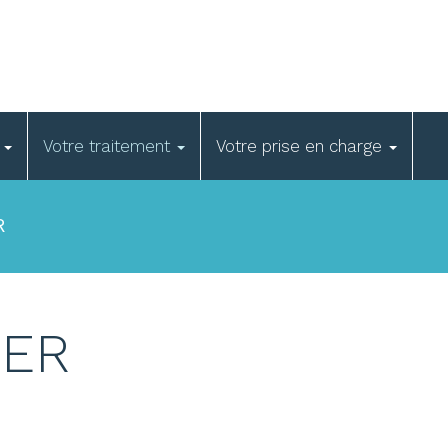
e
Votre traitement
Votre prise en charge
R
LER