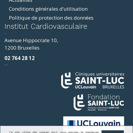
Conditions générales d’utilisation
Politique de protection des données
ddit
Institut Cardiovasculaire
resizer
p4
Avenue Hippocrate 10,
roscope
1200 Bruxelles
ve
02 764 28 12
sy
фильмы и сериалы
loring
ges
Ce site utilise des cookies pour vous assurer la meilleure