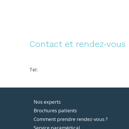
Contact et rendez-vous
Tel:
Footer
Nos experts
Brochures patients
menu
Comment prendre rendez-vous ?
Service paramédical