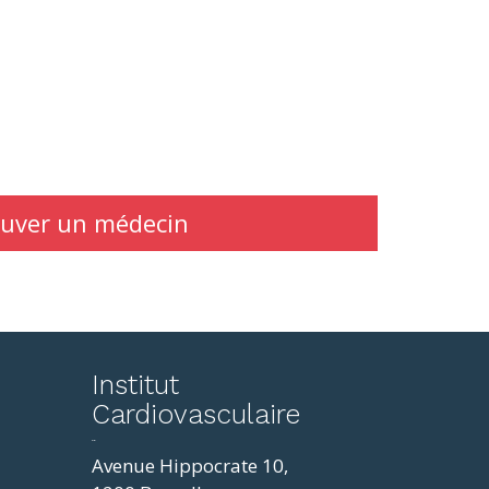
uver un médecin
reddit
Institut
to
Cardiovasculaire
mp4
resizer
horoscope
Avenue Hippocrate 10,
love