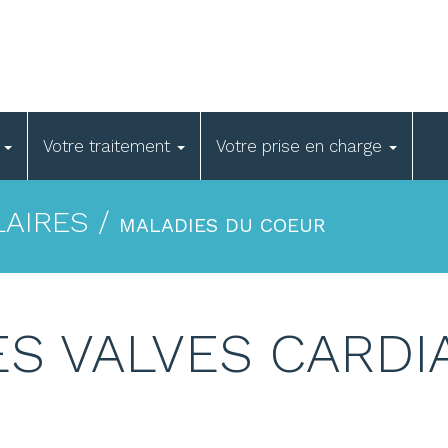
e
Votre traitement
Votre prise en charge
AIRES /
MALADIES DU COEUR
ES VALVES CARDI