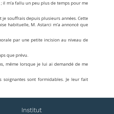
d ; il m’a fallu un peu plus de temps pour me
 je souffrais depuis plusieurs années. Cette
chise habituelle, M. Astarci m’a annoncé que
morale par une petite incision au niveau de
mps que prévu.
ons, même lorsque je lui ai demandé de me
s soignantes sont formidables. Je leur fait
reddit
Institut