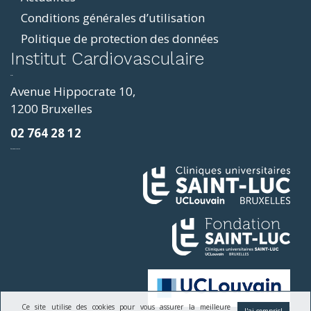
Conditions générales d’utilisation
Politique de protection des données
ddit
Institut Cardiovasculaire
resizer
p4
Avenue Hippocrate 10,
roscope
1200 Bruxelles
ve
02 764 28 12
sy
фильмы и сериалы
loring
ges
Ce site utilise des cookies pour vous assurer la meilleure