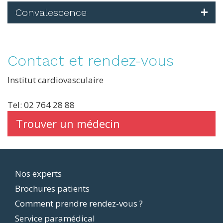
Convalescence
Contact et rendez-vous
Institut cardiovasculaire
Tel: 02 764 28 88
Trouver un médecin
Footer
Nos experts
Brochures patients
menu
Comment prendre rendez-vous ?
Service paramédical