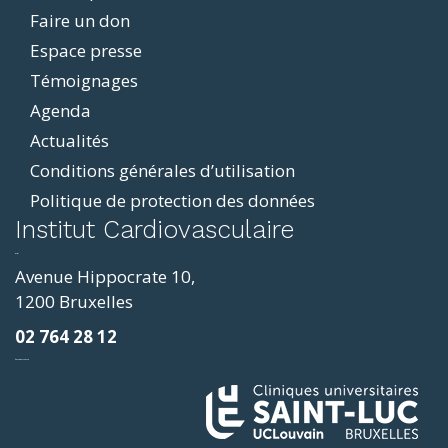
Faire un don
Espace presse
Témoignages
Agenda
Actualités
Conditions générales d’utilisation
Politique de protection des données
ddit
Institut Cardiovasculaire
resizer
p4
Avenue Hippocrate 10,
roscope
1200 Bruxelles
ve
02 764 28 12
sy
фильмы и сериалы
loring
ges