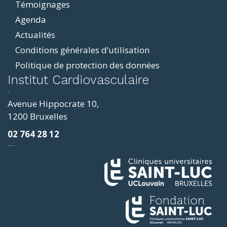
Témoignages
Agenda
Actualités
Conditions générales d’utilisation
Politique de protection des données
ddit
Institut Cardiovasculaire
resizer
p4
Avenue Hippocrate 10,
roscope
1200 Bruxelles
ve
02 764 28 12
sy
фильмы и сериалы
loring
ges