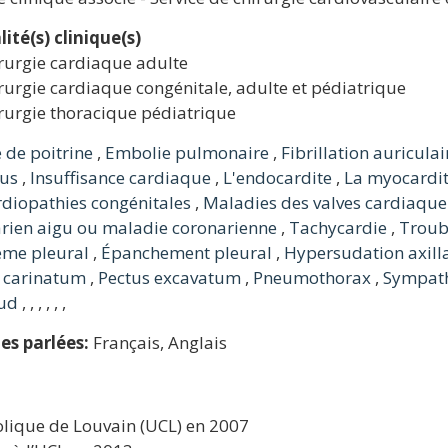
lité(s) clinique(s)
rurgie cardiaque adulte
rurgie cardiaque congénitale, adulte et pédiatrique
rurgie thoracique pédiatrique
 de poitrine
,
Embolie pulmonaire
,
Fibrillation auriculai
tus
,
Insuffisance cardiaque
,
L'endocardite
,
La myocardi
rdiopathies congénitales
,
Maladies des valves cardiaque
rien aigu ou maladie coronarienne
,
Tachycardie
,
Troub
me pleural
,
Épanchement pleural
,
Hypersudation axilla
 carinatum
,
Pectus excavatum
,
Pneumothorax
,
Sympath
ud
, , , , , ,
es parlées:
Français, Anglais
olique de Louvain (UCL) en 2007