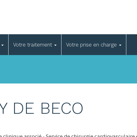
e
Votre traitement
Votre prise en charge
Y DE BECO
e clinique associé - Service de chirurgie cardiovasculaire