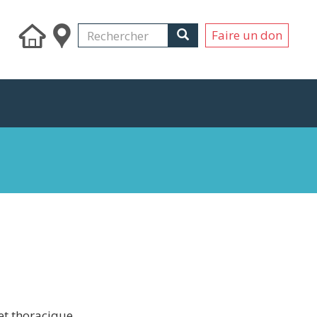
Search
Rechercher
Rechercher
Faire un don
 et thoracique