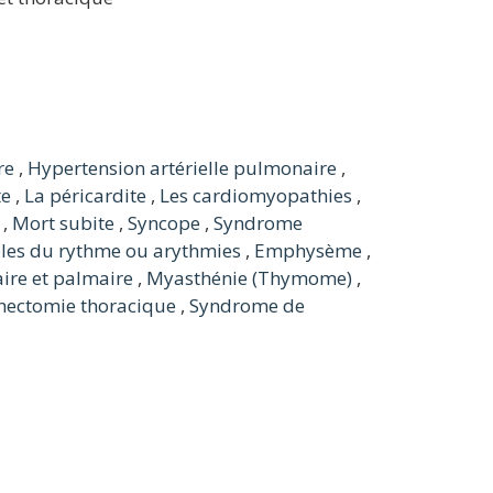
re
,
Hypertension artérielle pulmonaire
,
te
,
La péricardite
,
Les cardiomyopathies
,
,
Mort subite
,
Syncope
,
Syndrome
les du rythme ou arythmies
,
Emphysème
,
ire et palmaire
,
Myasthénie (Thymome)
,
ectomie thoracique
,
Syndrome de