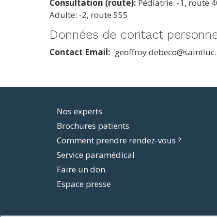
Consultation (route):
Pédiatrie: -1, route 
Adulte: -2, route 555
Données de contact personne
Contact Email
geoffroy.debeco@saintluc.
Footer
Nos experts
Brochures patients
menu
Comment prendre rendez-vous ?
Service paramédical
Faire un don
Espace presse