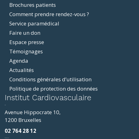
Brochures patients
menu
Comment prendre rendez-vous ?
Service paramédical
Faire un don
Espace presse
Témoignages
Agenda
Actualités
Conditions générales d’utilisation
Politique de protection des données
ddit
Institut Cardiovasculaire
resizer
p4
Avenue Hippocrate 10,
roscope
1200 Bruxelles
ve
02 764 28 12
sy
фильмы и сериалы