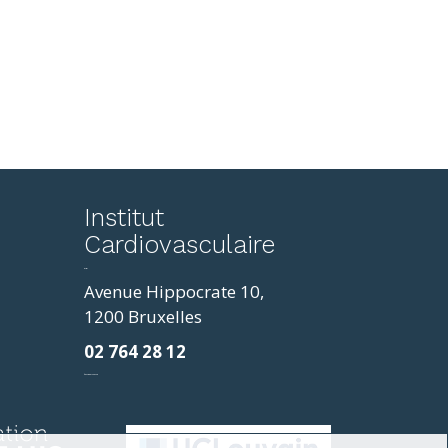
reddit
Institut
to
Cardiovasculaire
mp4
resizer
horoscope
Avenue Hippocrate 10,
love
1200 Bruxelles
easy
02 764 28 12
coloring
pages
фильмы и сериалы