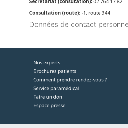
Secrétariat (consutation):
02 764 17 82
Consultation (route):
-1, route 344
Données de contact personne
Footer
Nos experts
Brochures patients
menu
Comment prendre rendez-vous ?
Service paramédical
Faire un don
Espace presse