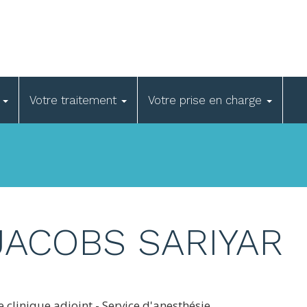
e
Votre traitement
Votre prise en charge
JACOBS SARIYAR
e clinique adjoint - Service d'anesthésie