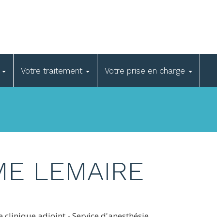
e
Votre traitement
Votre prise en charge
ME LEMAIRE
e clinique adjoint - Service d'anesthésie