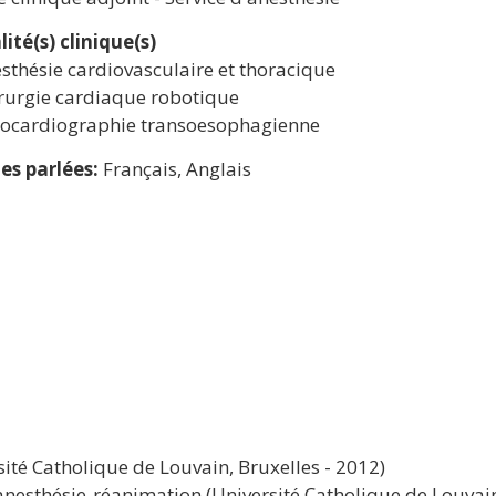
lité(s) clinique(s)
sthésie cardiovasculaire et thoracique
rurgie cardiaque robotique
ocardiographie transoesophagienne
es parlées:
Français, Anglais
té Catholique de Louvain, Bruxelles - 2012)
esthésie-réanimation (Université Catholique de Louvain,