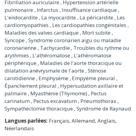
Fibrillation auriculaire
,
Hypertension artérielle
pulmonaire
,
Infarctus
,
Insuffisance cardiaque
,
L'endocardite
,
La myocardite
,
La péricardite
,
Les
cardiomyopathies
,
Les cardiopathies congénitales
,
Maladies des valves cardiaque
,
Mort subite
,
Syncope
,
Syndrome coronarien aigu ou maladie
coronarienne
,
Tachycardie
,
Troubles du rythme ou
arythmies
,
L'athéromatose
,
L'athéromatose
périphérique
,
Maladies de l'aorte thoracique ou
dilatation anévrysmale de l'aorte
,
Sténose
carotidienne
,
Emphysème
,
Empyème pleural
,
Épanchement pleural
,
Hypersudation axillaire et
palmaire
,
Myasthénie (Thymome)
,
Pectus
carinatum
,
Pectus excavatum
,
Pneumothorax
,
Sympathectomie thoracique
,
Syndrome de Raynaud
Langues parlées:
Français, Allemand, Anglais,
Néerlandais